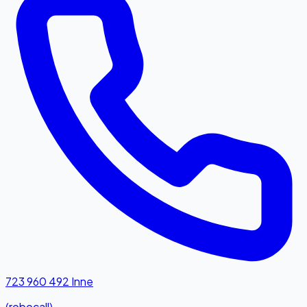
723 960 492
Inne
(robocall)