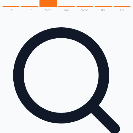
Sat
Sun
Mon
Tue
Wed
Thu
Fri