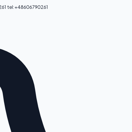
261
tel:+48606790261