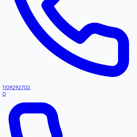
1109292702
0