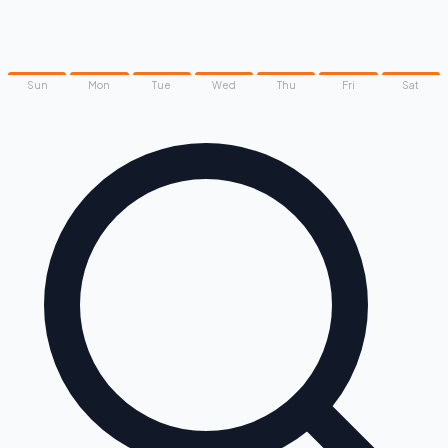
Sun
Mon
Tue
Wed
Thu
Fri
Sat