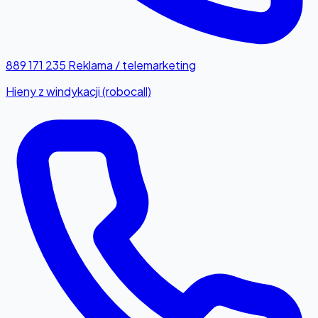
889 171 235
Reklama / telemarketing
Hieny z windykacji (robocall)