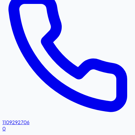
1109292706
0