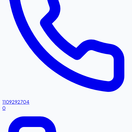
1109292704
0