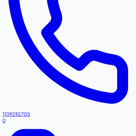
1109292705
0