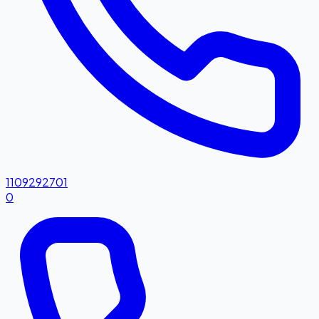
1109292701
0