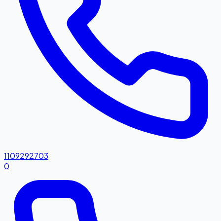
1109292703
0