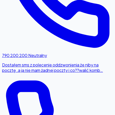
790 200 200
Neutralny
Dostałem sms z polecenie oddzwonienia że niby na
pocztę .a ja nie mam żadnej poczty i co??walić komb…