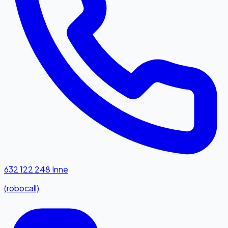
632 122 248
Inne
(robocall)