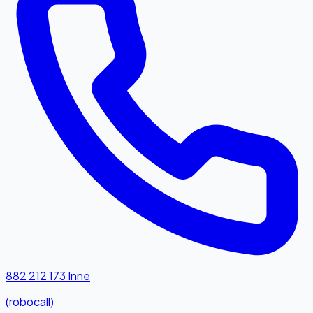
882 212 173
Inne
(robocall)