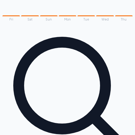
Fri
Sat
Sun
Mon
Tue
Wed
Thu