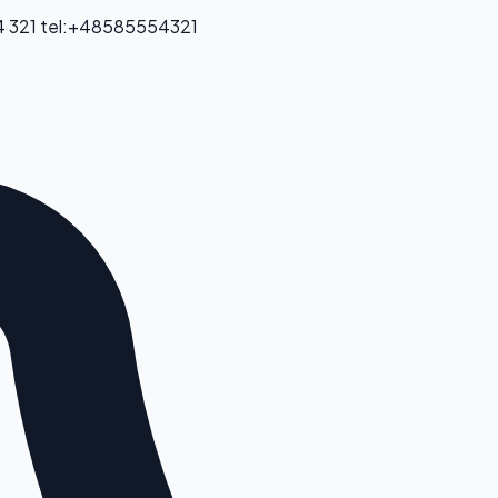
 321
tel:+48585554321