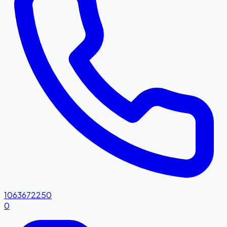
1063672250
0