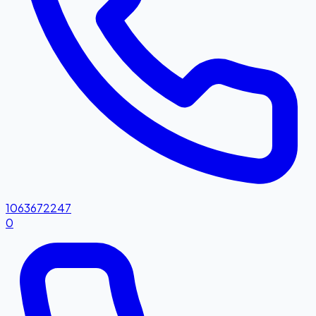
1063672247
0