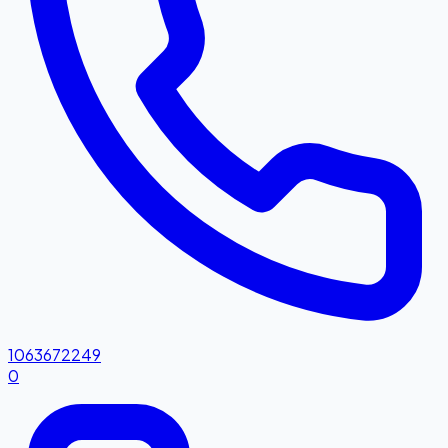
1063672249
0