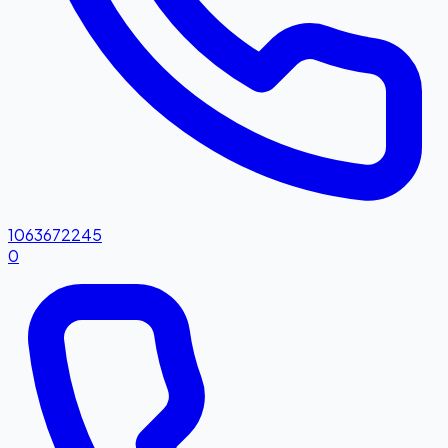
1063672245
0