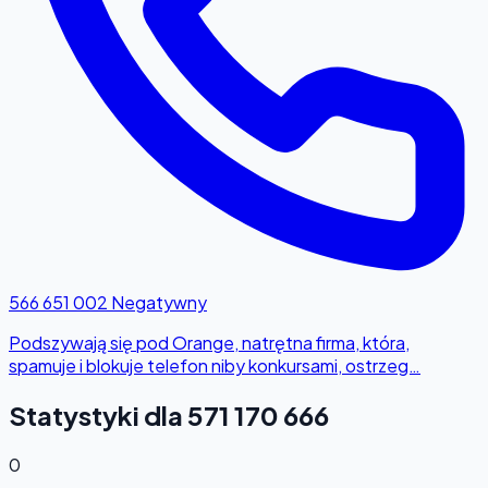
566 651 002
Negatywny
Podszywają się pod Orange, natrętna firma, która,
spamuje i blokuje telefon niby konkursami, ostrzeg…
Statystyki dla 571 170 666
0