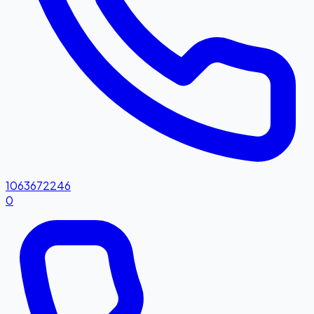
1063672246
0