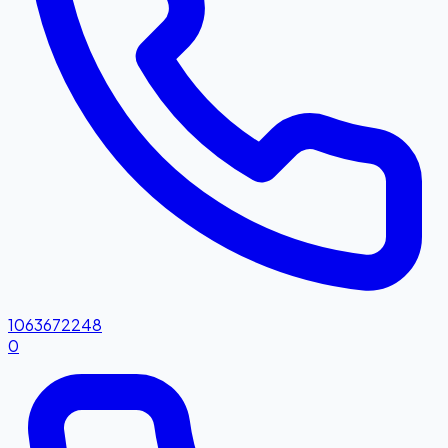
1063672248
0