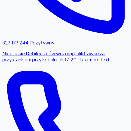
323 173 244
Pozytywny
Niebieskie Debilee znów wczoraj palili trawke za
przystankiem przy kopalni ok 17:20 . taxi merc te d…