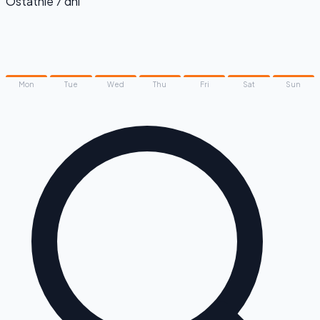
Ostatnie 7 dni
Mon
Tue
Wed
Thu
Fri
Sat
Sun