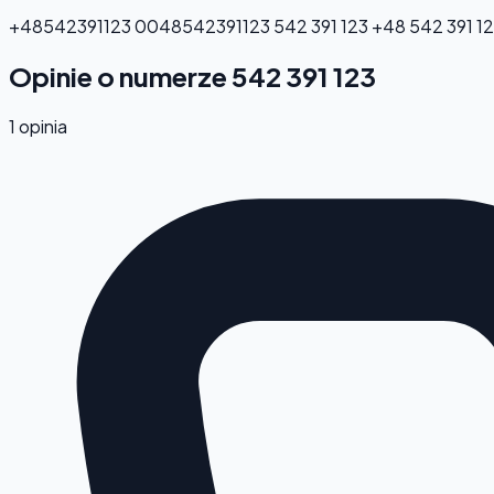
+48542391123
0048542391123
542 391 123
+48 542 391 1
Opinie o numerze 542 391 123
1 opinia