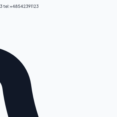
23
tel:+48542391123