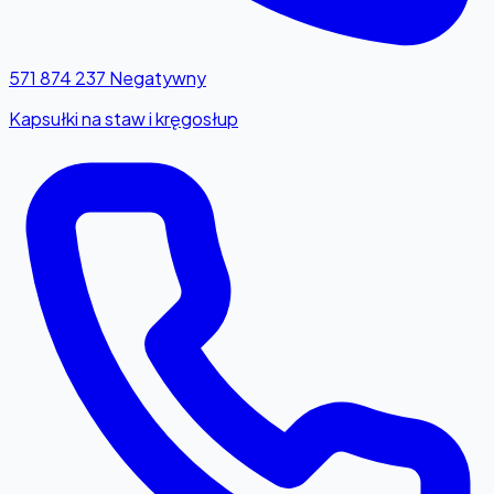
571 874 237
Negatywny
Kapsułki na staw i kręgosłup