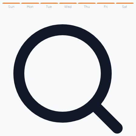
Sun
Mon
Tue
Wed
Thu
Fri
Sat