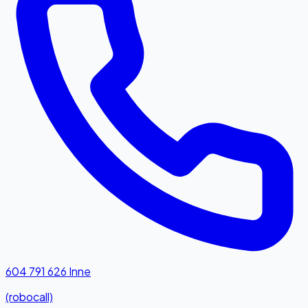
604 791 626
Inne
(robocall)