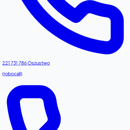
221 731 786
Oszustwo
(robocall)