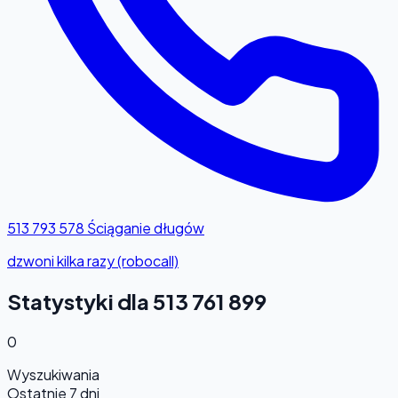
513 793 578
Ściąganie długów
dzwoni kilka razy (robocall)
Statystyki dla 513 761 899
0
Wyszukiwania
Ostatnie 7 dni