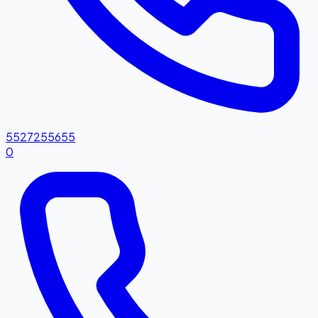
5527255655
0