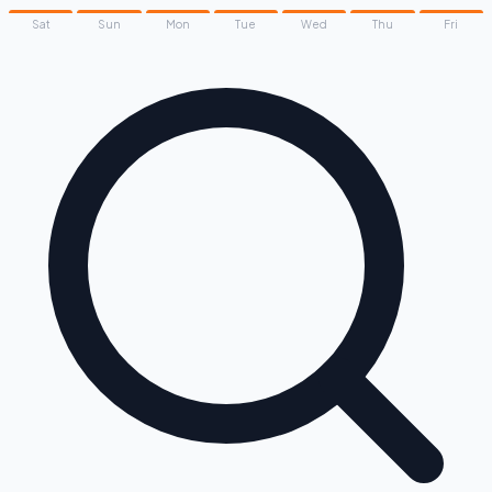
Sat
Sun
Mon
Tue
Wed
Thu
Fri