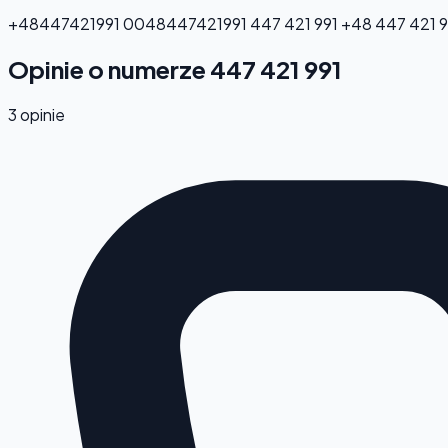
+48447421991
0048447421991
447 421 991
+48 447 421 9
Opinie o numerze 447 421 991
3 opinie