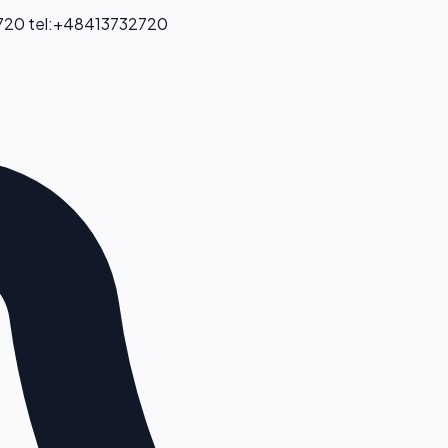
 720
tel:+48413732720