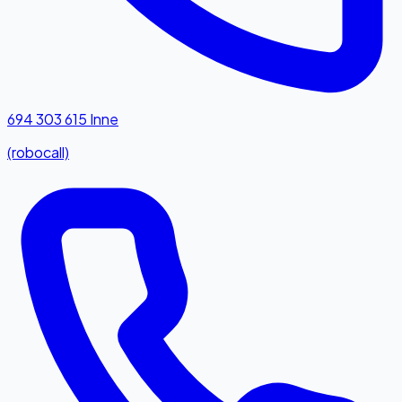
694 303 615
Inne
(robocall)