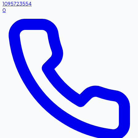
1095723554
0