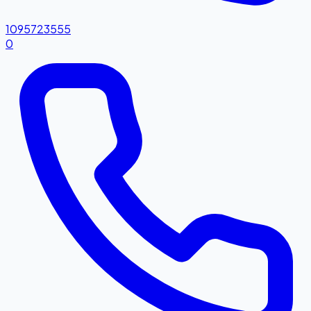
1095723555
0