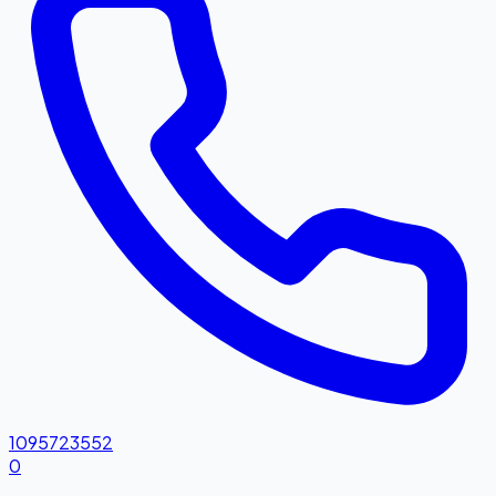
1095723552
0