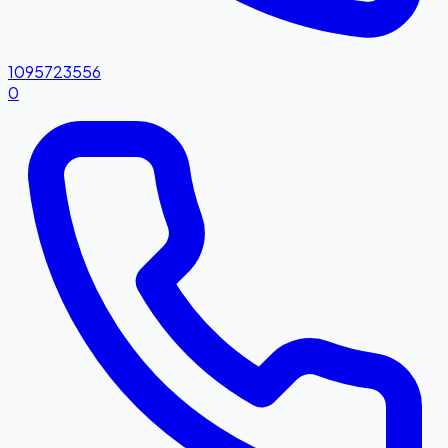
1095723556
0