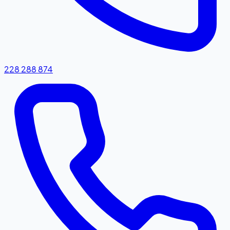
228 288 874