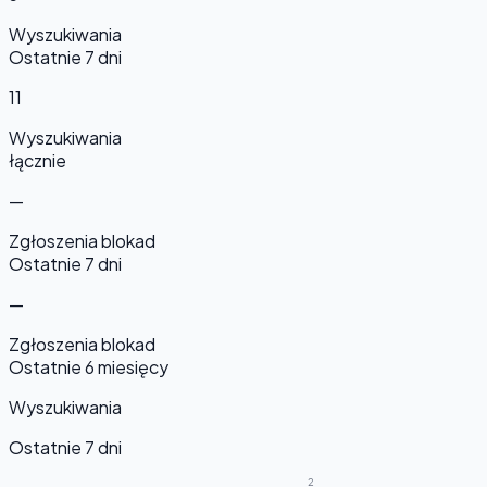
Wyszukiwania
Ostatnie 7 dni
11
Wyszukiwania
łącznie
—
Zgłoszenia blokad
Ostatnie 7 dni
—
Zgłoszenia blokad
Ostatnie 6 miesięcy
Wyszukiwania
Ostatnie 7 dni
2