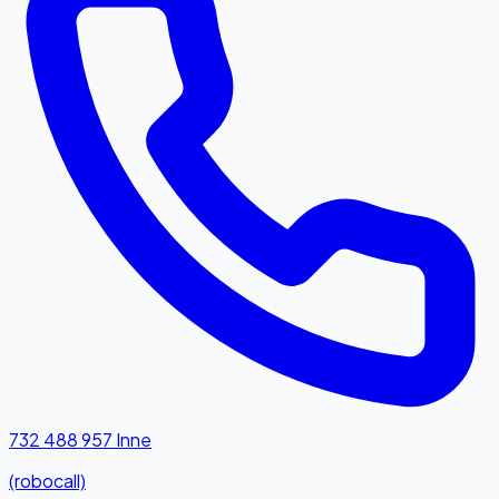
732 488 957
Inne
(robocall)