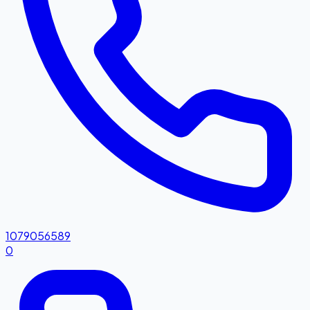
1079056589
0