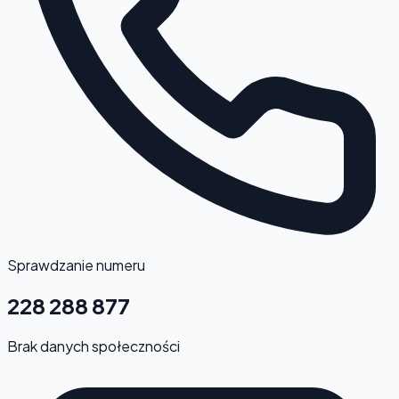
Sprawdzanie numeru
228 288 877
Brak danych społeczności