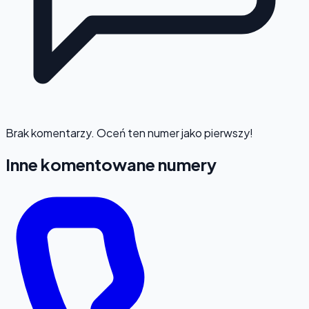
Brak komentarzy. Oceń ten numer jako pierwszy!
Inne komentowane numery