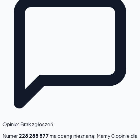
Opinie: Brak zgłoszeń
Numer
228 288 877
ma ocenę
nieznaną
. Mamy 0 opinie dla