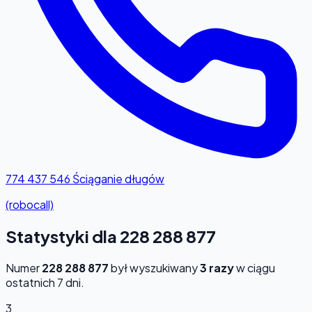
774 437 546
Ściąganie długów
(robocall)
Statystyki dla 228 288 877
Numer
228 288 877
był wyszukiwany
3 razy
w ciągu
ostatnich 7 dni.
3