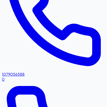
1079056588
0