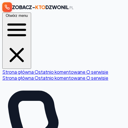
ZOBACZ-
KTO
DZWONIL
.PL
Otwórz menu
Strona główna
Ostatnio komentowane
O serwisie
Strona główna
Ostatnio komentowane
O serwisie