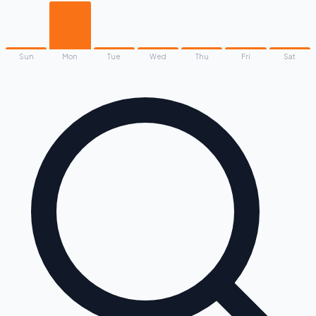
Sun
Mon
Tue
Wed
Thu
Fri
Sat