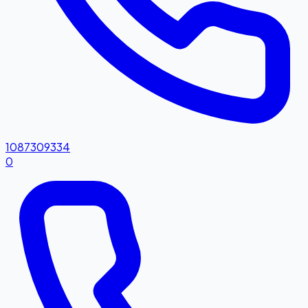
1087309334
0