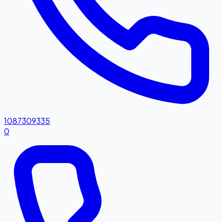
1087309335
0