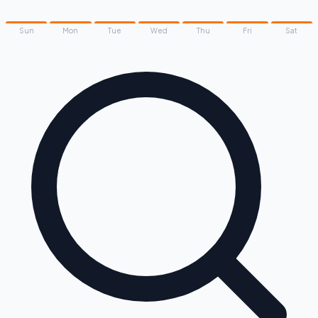
Sun
Mon
Tue
Wed
Thu
Fri
Sat