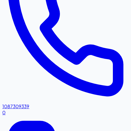
1087309339
0