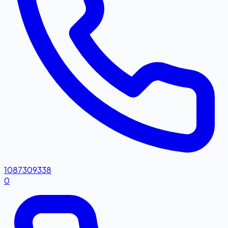
1087309338
0