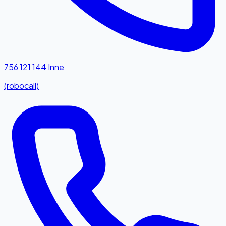
756 121 144
Inne
(robocall)