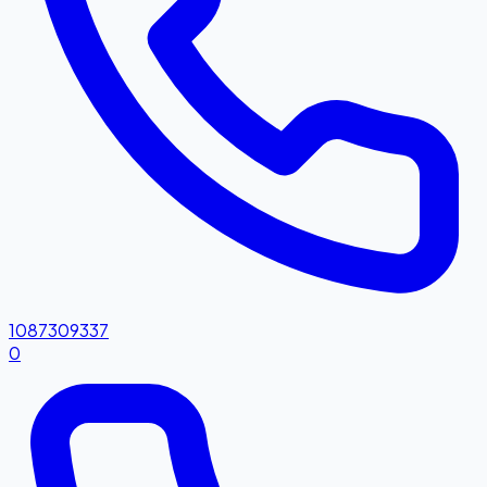
1087309337
0