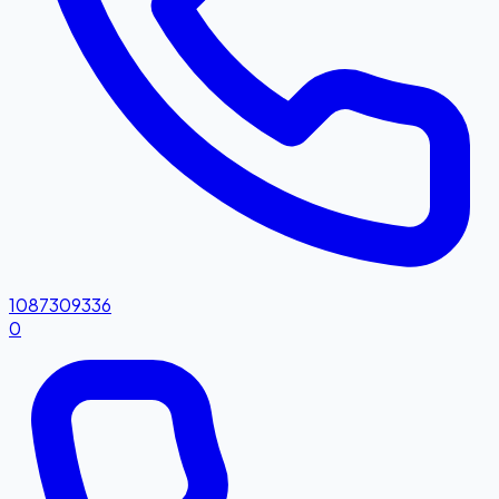
1087309336
0