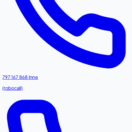
797 167 868
Inne
(robocall)