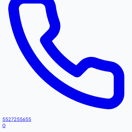
5527255655
0