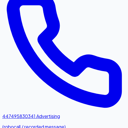
447495830341
Advertising
(robocall / recorded message)